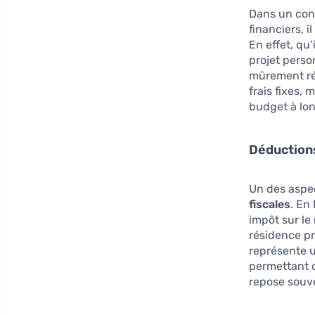
Dans un con
financiers, 
En effet, qu’
projet perso
mûrement réf
frais fixes,
budget à lo
Déductions
Un des aspe
fiscales
. En
impôt sur le
résidence pr
représente u
permettant d
repose souve