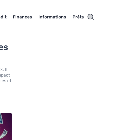
dit
Finances
Informations
Prêts
es
. Il
impact
ces et