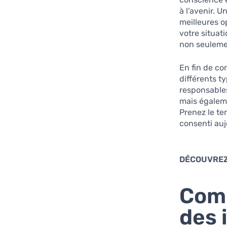
à l’avenir. 
meilleures o
votre situat
non seulemen
En fin de co
différents t
responsables
mais égaleme
Prenez le te
consenti auj
DÉCOUVREZ
Comp
des 