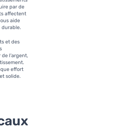
uire par de
ts affectent
vous aide
 durable.
ts et des
s
de l’argent,
tissement.
que effort
t solide.
scaux