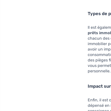
Types de p
Il est égale
prêts immob
chacun des c
immobilier p
avoir un imp
consommation
des pièges f
vous permett
personnelle.
Impact sur
Enfin, il est
dépensé en i
conscience e