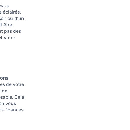
évus
e éclairée.
ison ou d’un
t être
nt pas des
et votre
ions
les de votre
’une
sable. Cela
 en vous
vos finances