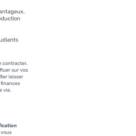
antageux,
déduction
tudiants
e contracter.
fluer sur vos
ier laisser
s finances
e vie.
fication
, vous