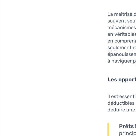
La maîtrise 
souvent sous
mécanismes 
en véritable
en comprenan
seulement ré
épanouisseme
à naviguer 
Les opport
Il est essen
déductibles 
déduire une 
Prêts 
princi