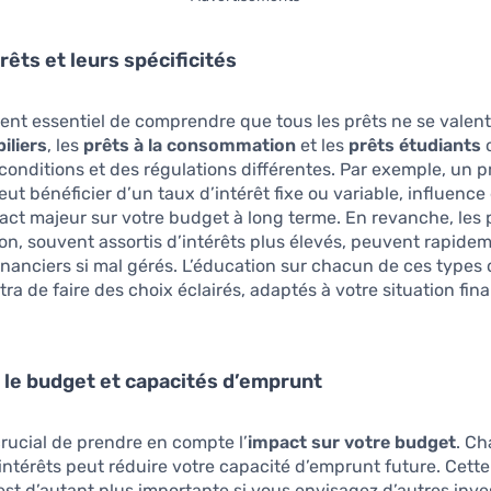
rêts et leurs spécificités
ment essentiel de comprendre que tous les prêts ne se valent
iliers
, les
prêts à la consommation
et les
prêts étudiants
o
onditions et des régulations différentes. Par exemple, un p
eut bénéficier d’un taux d’intérêt fixe ou variable, influence
act majeur sur votre budget à long terme. En revanche, les p
, souvent assortis d’intérêts plus élevés, peuvent rapide
inanciers si mal gérés. L’éducation sur chacun de ces types 
ra de faire des choix éclairés, adaptés à votre situation fin
 le budget et capacités d’emprunt
 crucial de prendre en compte l’
impact sur votre budget
. C
ntérêts peut réduire votre capacité d’emprunt future. Cette
st d’autant plus importante si vous envisagez d’autres inv