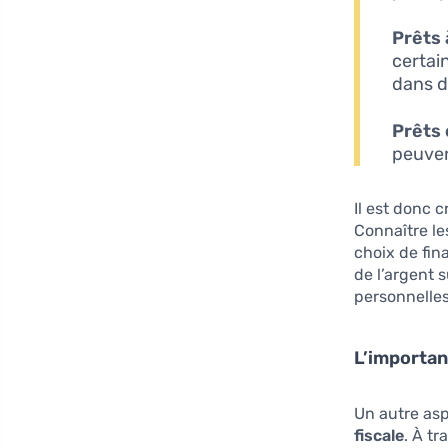
Prêts 
certai
dans d
Prêts 
peuven
Il est donc 
Connaître les
choix de fin
de l’argent 
personnelles
L’importanc
Un autre asp
fiscale
. À t