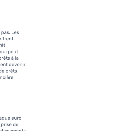
 pas. Les
ffrent
rêt
 qui peut
rêts à la
ment devenir
de prêts
ancière
haque euro
 prise de
estissements