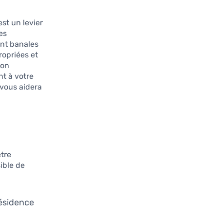
est un levier
es
nt banales
ropriées et
non
nt à votre
 vous aidera
être
ible de
résidence