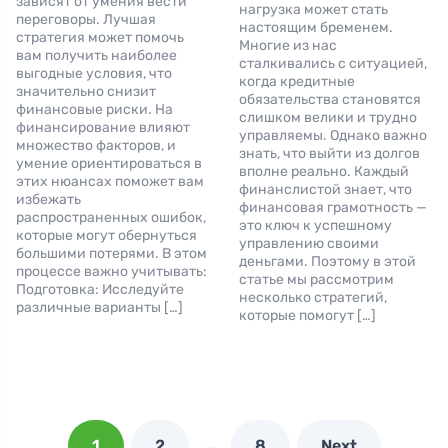
зависят от умения вести
нагрузка может стать
переговоры. Лучшая
настоящим бременем.
стратегия может помочь
Многие из нас
вам получить наиболее
сталкивались с ситуацией,
выгодные условия, что
когда кредитные
значительно снизит
обязательства становятся
финансовые риски. На
слишком велики и трудно
финансирование влияют
управляемы. Однако важно
множество факторов, и
знать, что выйти из долгов
умение ориентироваться в
вполне реально. Каждый
этих нюансах поможет вам
финанслистой знает, что
избежать
финансовая грамотность —
распространенных ошибок,
это ключ к успешному
которые могут обернуться
управлению своими
большими потерями. В этом
деньгами. Поэтому в этой
процессе важно учитывать:
статье мы рассмотрим
Подготовка: Исследуйте
несколько стратегий,
различные варианты […]
которые помогут […]
…
1
2
8
Next