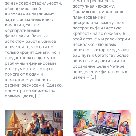
мечта, а реальность,
финансовой стабильности,
доступная каждому.
обеспечивающей
Правильное финансовое
выполнение различных
планирование и
задач, связанных как с
дисциплина помогут вам
личными, так и с
построить финансовую
корпоративными
крепость на всю жизнь. В
финансами. Важным
этой статье мы рассмотрим
аспектом работы банков
несколько ключевых
является то, что они не
аспектов, которые сделают
только хранят деньги, но и
ваш путь к богатству более
предоставляют доступ к
понятным и достижимым.
различным финансовым
Осознание целей Четкое
инструментам, которые
определение финансовых
помогают людям и
целей — […]
компаниям управлять
своими ресурсами. Однако,
несмотря на множество
преимуществ, […]