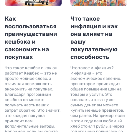
Как
Что такое
воспользоваться
инфляция и как
преимуществами
она влияет на
кешбэка и
вашу
сэкономить на
покупательную
покупках
способность
Что такое кешбэк и как он
Что такое инфляция?
работает Кешбэк — это не
Инфляция – это
просто модное слово, а
экономическое явление,
отличная возможность
при котором происходит
экономить на покупках.
общее повышение цен на
Благодаря программам
товары и услуги. Это
кешбэка вы можете
означает, что за ту же
получать часть ваших
сумму денег вы можете
затрат обратно. Это значит,
купить меньше предметов,
что каждая покупка
чем ранее. Например, если
приносит вам
в этом году ваш любимый
дополнительные выгоды.
хлеб стоил 1 рубль, а через
Например, если вы купите
год его цена поднялась до