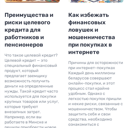
Преимущества и
Как избежать
риски целевого
финансовых
кредита для
ловушек и
работников и
мошенничества
пенсионеров
при покупках в
интернете
Что такое целевой кредит?
Целевой кредит — это
Причины для осторожности
специальный финансовый
при интернет-покупках
продукт, который
Каждый день миллионы
предлагает заемщику
беларусов совершают
возможность получить
онлайн-покупки, и этот
деньги на определенные
процесс стал крайне
нужды. Такой кредит часто
удобным. Однако с
используется для покупки
легкостью покупок пришли
крупных товаров или услуг,
и некие риски, связанные с
которые требуют
мошенничеством. Чтобы
внезапных затрат.
защитить себя и свои
Например, если вы
средства, необходимо
работаете в Минске и
ознакомиться с
решили приобрести новое