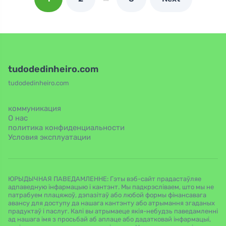
tudodedinheiro.com
tudodedinheiro.com
коммуникация
О нас
политика конфиденциальности
Условия эксплуатации
ЮРЫДЫЧНАЯ ПАВЕДАМЛЕННЕ: Гэты вэб-сайт прадастаўляе
адпаведную інфармацыю і кантэнт. Мы падкрэсліваем, што мы не
патрабуем плацяжоў, дэпазітаў або любой формы фінансавага
авансу для доступу да нашага кантэнту або атрымання згаданых
прадуктаў і паслуг. Калі вы атрымаеце якія-небудзь паведамленні
ад нашага імя з просьбай аб аплаце або дадатковай інфармацыі,