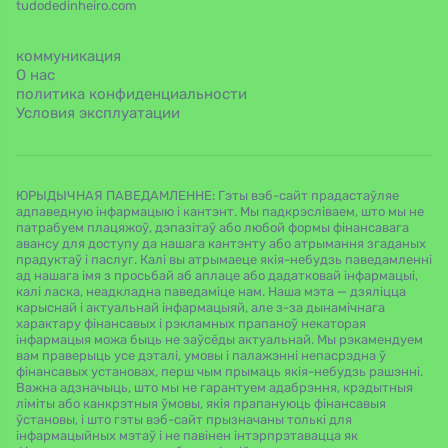
tudodedinheiro.com
коммуникация
О нас
политика конфиденциальности
Условия эксплуатации
ЮРЫДЫЧНАЯ ПАВЕДАМЛЕННЕ: Гэты вэб-сайт прадастаўляе
адпаведную інфармацыю і кантэнт. Мы падкрэсліваем, што мы не
патрабуем плацяжоў, дэпазітаў або любой формы фінансавага
авансу для доступу да нашага кантэнту або атрымання згаданых
прадуктаў і паслуг. Калі вы атрымаеце якія-небудзь паведамленні
ад нашага імя з просьбай аб аплаце або дадатковай інфармацыі,
калі ласка, неадкладна паведаміце нам. Наша мэта — дзяліцца
карыснай і актуальнай інфармацыяй, але з-за дынамічнага
характару фінансавых і рэкламных прапаноў некаторая
інфармацыя можа быць не заўсёды актуальнай. Мы рэкамендуем
вам праверыць усе дэталі, умовы і палажэнні непасрэдна ў
фінансавых установах, перш чым прымаць якія-небудзь рашэнні.
Важна адзначыць, што мы не гарантуем адабрэння, крэдытныя
ліміты або канкрэтныя ўмовы, якія прапануюць фінансавыя
ўстановы, і што гэты вэб-сайт прызначаны толькі для
інфармацыйных мэтаў і не павінен інтэрпрэтавацца як