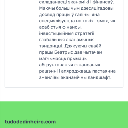
складанасці эканомікі і фінансаў.
Маючы больш чым дзесяцігадовы
досвед працы ў галіны, яна
спецыялізуецца на такіх тэмах, як
асабістыя фінансы,
інвестыцыйныя стратэгіі і
глабальныя эканамічныя
тэндэнцыі. Дзякуючы сваёй
працы Беатрыс дае чытачам
магчымасць прымаць
абгрунтаваныя фінансавыя
рашэнні і апярэджваць пастаянна
зменлівы эканамічны ландшафт.
tudodedinheiro.com