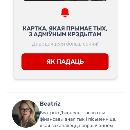
КАРТКА, ЯКАЯ ПРЫМАЕ ТЫХ,
З АДМІЎНЫМ КРЭДЫТАМ
Даведайцеся больш сёння!
ЯК ПАДАЦЬ
Beatriz
Беатрыс Джонсан - вопытны
фінансавы аналітык і пісьменніца,
якая захапляецца спрашчэннем