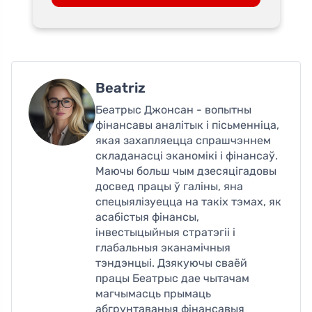
Beatriz
Беатрыс Джонсан - вопытны
фінансавы аналітык і пісьменніца,
якая захапляецца спрашчэннем
складанасці эканомікі і фінансаў.
Маючы больш чым дзесяцігадовы
досвед працы ў галіны, яна
спецыялізуецца на такіх тэмах, як
асабістыя фінансы,
інвестыцыйныя стратэгіі і
глабальныя эканамічныя
тэндэнцыі. Дзякуючы сваёй
працы Беатрыс дае чытачам
магчымасць прымаць
абгрунтаваныя фінансавыя