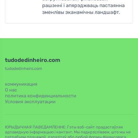
рашэнні і апярэджваць пастаянна
зменлівы эканамічны ландшафт.
tudodedinheiro.com
tudodedinheiro.com
коммуникация
О нас
политика конфиденциальности
Условия эксплуатации
ЮРЫДЫЧНАЯ ПАВЕДАМЛЕННЕ: Гэты вэб-сайт прадастаўляе
адпаведную інфармацыю і кантэнт. Мы падкрэсліваем, што мы не
патрабуем плацяжоў, дэпазітаў або любой формы фінансавага