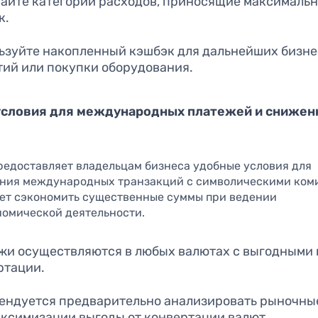
айте категории расходов, приносящие максималь
к.
ьзуйте накопленный кэшбэк для дальнейших бизне
тий или покупки оборудования.
условия для международных платежей и сниже
предоставляет владельцам бизнеса удобные условия для
ния международных транзакций с символическими ком
яет сэкономить существенные суммы при ведении
омической деятельности.
жи осуществляются в любых валютах с выгодными
ртации.
ендуется предварительно анализировать рыночны
аксимизации выгоды от конвертации валют.