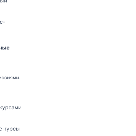
ный
с-
нные
иссиями.
 курсами
е курсы