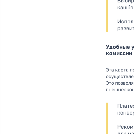
Выбир
кэшбэ
Испол
разви
Удобные 
комиссии
Эта карта 
осуществле
Это позвол
внешнеэкон
Плате
конве
Реком
для м