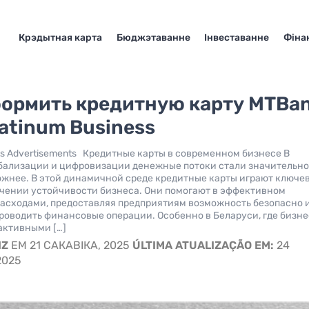
Крэдытная карта
Бюджэтаванне
Інвеставанне
Фіна
формить кредитную карту MTBa
latinum Business
ts Advertisements Кредитные карты в современном бизнесе В
бализации и цифровизации денежные потоки стали значительн
ожнее. В этой динамичной среде кредитные карты играют ключе
ечении устойчивости бизнеса. Они помогают в эффективном
асходами, предоставляя предприятиям возможность безопасно 
роводить финансовые операции. Особенно в Беларуси, где бизне
активными […]
IZ
EM 21 САКАВІКА, 2025
ÚLTIMA ATUALIZAÇÃO EM:
24
2025