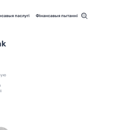
нсавыя паслугі
Фінансавыя пытанні
nk
о
вую
и
с