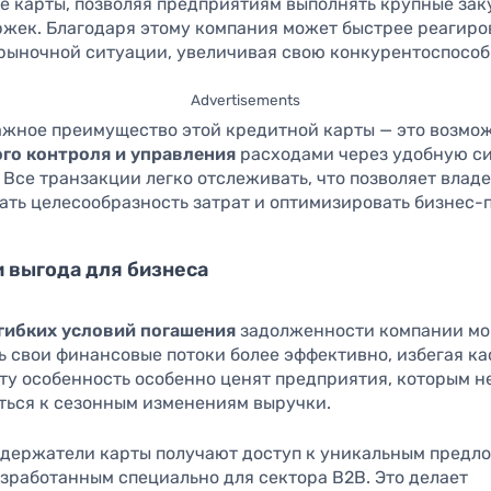
е карты, позволяя предприятиям выполнять крупные зак
ржек. Благодаря этому компания может быстрее реагиро
рыночной ситуации, увеличивая свою конкурентоспособ
Advertisements
ажное преимущество этой кредитной карты — это возмо
го контроля и управления
расходами через удобную с
 Все транзакции легко отслеживать, что позволяет влад
ать целесообразность затрат и оптимизировать бизнес-
и выгода для бизнеса
гибких условий погашения
задолженности компании мо
ь свои финансовые потоки более эффективно, избегая к
Эту особенность особенно ценят предприятия, которым 
ться к сезонным изменениям выручки.
, держатели карты получают доступ к уникальным предл
азработанным специально для сектора B2B. Это делает