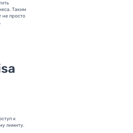
тить
еса. Таким
т не просто
.
isa
оступ к
му лимиту.