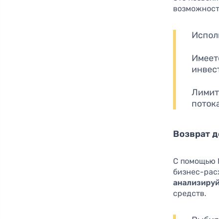
возможност
Испол
Имеет
инвес
Лимит
поток
Возврат д
С помощью M
бизнес-рас
анализируй
средств.