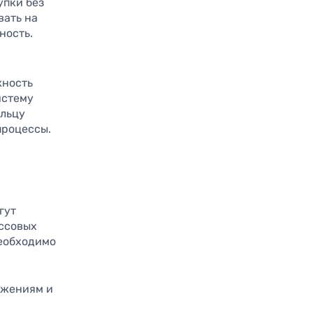
упки без
вать на
ность.
жность
истему
ельцу
процессы.
гут
ассовых
необходимо
ожениям и