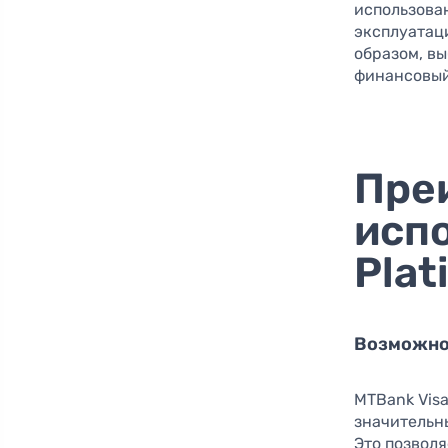
использова
эксплуатац
образом, вы
финансовый 
Пре
исп
Plat
Возможно
MTBank Visa
значительн
Это позвол