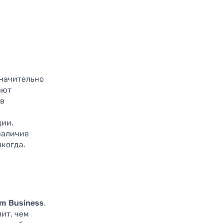
значительно
ают
 в
ции.
наличие
когда.
um Business
.
ит, чем