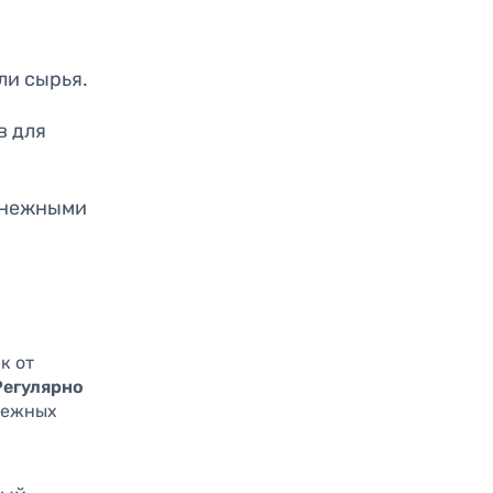
ли сырья.
в для
денежными
к от
Регулярно
нежных