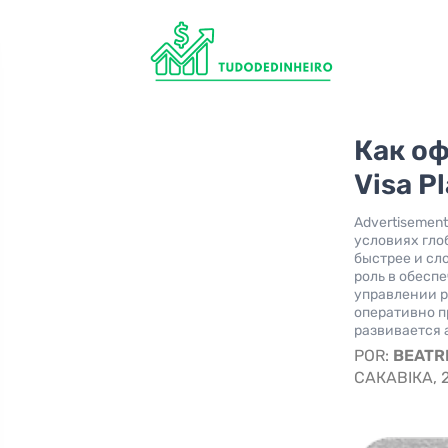
Как о
Visa P
Advertisemen
условиях гло
быстрее и сл
роль в обесп
управлении р
оперативно п
развивается 
POR:
BEATR
САКАВІКА, 