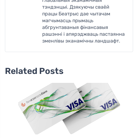
глабальныя эканамічныя
тэндэнцыі. Дзякуючы сваёй
працы Беатрыс дае чытачам
магчымасць прымаць
абгрунтаваныя фінансавыя
рашэнні і апярэджваць пастаянна
зменлівы эканамічны ландшафт.
Related Posts