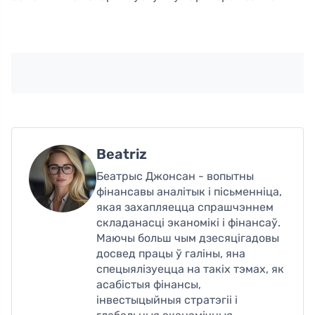
Beatriz
Беатрыс Джонсан - вопытны
фінансавы аналітык і пісьменніца,
якая захапляецца спрашчэннем
складанасці эканомікі і фінансаў.
Маючы больш чым дзесяцігадовы
досвед працы ў галіны, яна
спецыялізуецца на такіх тэмах, як
асабістыя фінансы,
інвестыцыйныя стратэгіі і