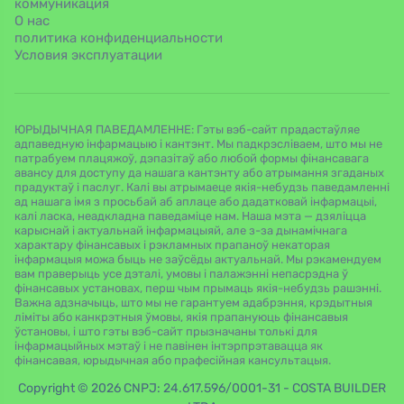
коммуникация
О нас
политика конфиденциальности
Условия эксплуатации
ЮРЫДЫЧНАЯ ПАВЕДАМЛЕННЕ: Гэты вэб-сайт прадастаўляе
адпаведную інфармацыю і кантэнт. Мы падкрэсліваем, што мы не
патрабуем плацяжоў, дэпазітаў або любой формы фінансавага
авансу для доступу да нашага кантэнту або атрымання згаданых
прадуктаў і паслуг. Калі вы атрымаеце якія-небудзь паведамленні
ад нашага імя з просьбай аб аплаце або дадатковай інфармацыі,
калі ласка, неадкладна паведаміце нам. Наша мэта — дзяліцца
карыснай і актуальнай інфармацыяй, але з-за дынамічнага
характару фінансавых і рэкламных прапаноў некаторая
інфармацыя можа быць не заўсёды актуальнай. Мы рэкамендуем
вам праверыць усе дэталі, умовы і палажэнні непасрэдна ў
фінансавых установах, перш чым прымаць якія-небудзь рашэнні.
Важна адзначыць, што мы не гарантуем адабрэння, крэдытныя
ліміты або канкрэтныя ўмовы, якія прапануюць фінансавыя
ўстановы, і што гэты вэб-сайт прызначаны толькі для
інфармацыйных мэтаў і не павінен інтэрпрэтавацца як
фінансавая, юрыдычная або прафесійная кансультацыя.
Copyright © 2026 CNPJ: 24.617.596/0001-31 - COSTA BUILDER