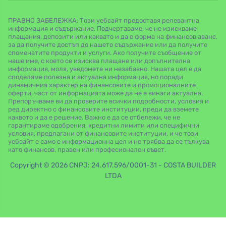
ПРАВНО ЗАБЕЛЕЖКА: Този уебсайт предоставя релевантна
информация и съдържание. Подчертаваме, че не изискваме
плащания, депозити или каквато и да е форма на финансов аванс,
за да получите достъп до нашето съдържание или да получите
споменатите продукти и услуги. Ако получите съобщение от
наше име, с което се изисква плащане или допълнителна
информация, моля, уведомете ни незабавно. Нашата цел е да
споделяме полезна и актуална информация, но поради
динамичния характер на финансовите и промоционалните
оферти, част от информацията може да не е винаги актуална.
Препоръчваме ви да проверите всички подробности, условия и
ред директно с финансовите институции, преди да вземете
каквото и да е решение. Важно е да се отбележи, че не
гарантираме одобрения, кредитни лимити или специфични
условия, предлагани от финансовите институции, и че този
уебсайт е само с информационна цел и не трябва да се тълкува
като финансов, правен или професионален съвет.
Copyright © 2026 CNPJ: 24.617.596/0001-31 - COSTA BUILDER
LTDA