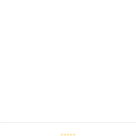
⭐⭐⭐⭐⭐