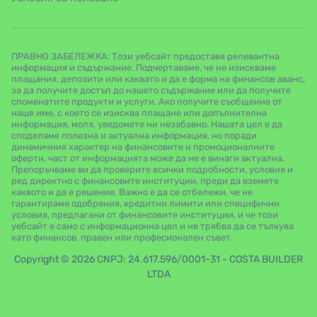
ПРАВНО ЗАБЕЛЕЖКА: Този уебсайт предоставя релевантна
информация и съдържание. Подчертаваме, че не изискваме
плащания, депозити или каквато и да е форма на финансов аванс,
за да получите достъп до нашето съдържание или да получите
споменатите продукти и услуги. Ако получите съобщение от
наше име, с което се изисква плащане или допълнителна
информация, моля, уведомете ни незабавно. Нашата цел е да
споделяме полезна и актуална информация, но поради
динамичния характер на финансовите и промоционалните
оферти, част от информацията може да не е винаги актуална.
Препоръчваме ви да проверите всички подробности, условия и
ред директно с финансовите институции, преди да вземете
каквото и да е решение. Важно е да се отбележи, че не
гарантираме одобрения, кредитни лимити или специфични
условия, предлагани от финансовите институции, и че този
уебсайт е само с информационна цел и не трябва да се тълкува
като финансов, правен или професионален съвет.
Copyright © 2026 CNPJ: 24.617.596/0001-31 - COSTA BUILDER
LTDA