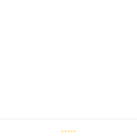
⭐⭐⭐⭐⭐