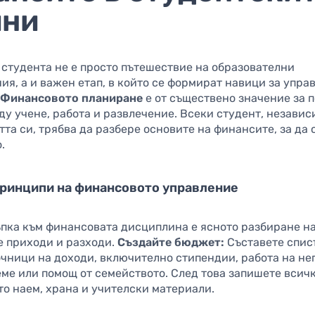
ини
 студента не е просто пътешествие на образователни
я, а и важен етап, в който се формират навици за упра
.
Финансовото планиране
е от съществено значение за 
у учене, работа и развлечение. Всеки студент, независ
та си, трябва да разбере основите на финансите, за да 
.
ринципи на финансовото управление
ъпка към финансовата дисциплина е ясното разбиране н
е приходи и разходи.
Създайте бюджет:
Съставете спис
очници на доходи, включително стипендии, работа на не
еме или помощ от семейството. След това запишете всич
то наем, храна и учителски материали.