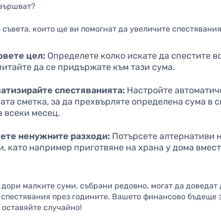
свършват?
 съвета, които ще ви помогнат да увеличите спестявания
овете цел:
Определете колко искате да спестите в
питайте да се придържате към тази сума.
атизирайте спестяванията:
Настройте автоматич
ата сметка, за да прехвърляте определена сума в 
а всеки месец.
ете ненужните разходи:
Потърсете алтернативи н
и, като например приготвяне на храна у дома вмес
.
 дори малките суми, събрани редовно, могат да доведат 
 спестявания през годините. Вашето финансово бъдеще 
о оставяйте случайно!