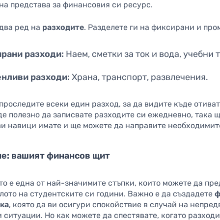
на представа за финансовия си ресурс.
идва ред на
разходите
. Разделете ги на фиксирани и про
рани разходи:
Наем, сметки за ток и вода, учебни 
нливи разходи:
Храна, транспорт, развлечения.
проследите всеки един разход, за да видите къде отиват
е полезно да записвате разходите си ежедневно, така щ
ви навици имате и ще можете да направите необходимит
е: вашият финансов щит
то е една от най-значимите стъпки, които можете да пр
лото на студентските си години. Важно е да създадете
ф
ка
, която да ви осигури спокойствие в случай на непре
 ситуации. Но как можете да спестявате, когато разход