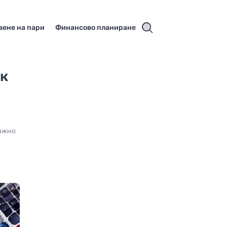
вене на пари
Финансово планиране
ак
.
важно