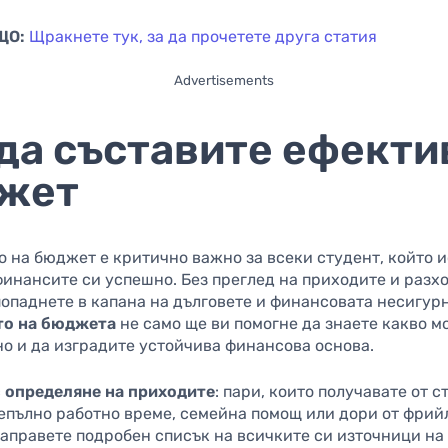
ЩО:
Щракнете тук, за да прочетете друга статия
Advertisements
 да съставите ефекти
жет
 на бюджет е критично важно за всеки студент, който и
инансите си успешно. Без преглед на приходите и разх
опаднете в капана на дълговете и финансовата несигурн
то на бюджета
не само ще ви помогне да знаете какво м
но и да изградите устойчива финансова основа.
с
определяне на приходите
: пари, които получавате от 
непълно работно време, семейна помощ или дори от фрий
аправете подробен списък на всичките си източници на 