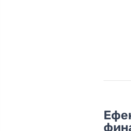
Ефе
фин