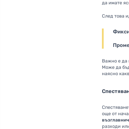
да имате яс
След това 
Фикси
Проме
Важно е да 
Може да бъд
наясно как
Спестяван
Спестяване
още от нача
възглавнич
разходи или