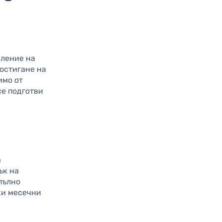
вление на
постигане на
имо от
се подготви
а
ък на
пълно
ки месечни