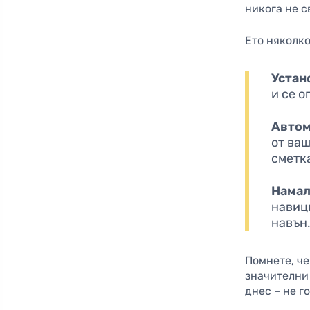
никога не 
Ето няколко
Устан
и се о
Автом
от ваш
сметк
Намал
навиц
навън
Помнете, че
значителни
днес – не г