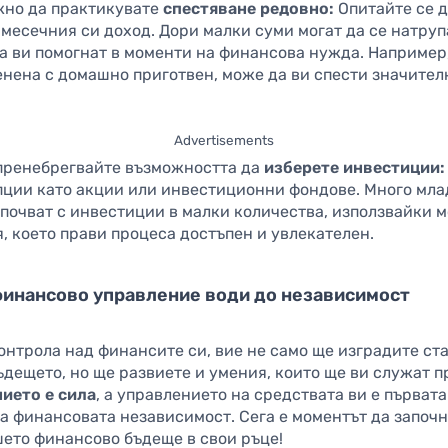
ажно да практикувате
спестяване редовно:
Опитайте се д
 месечния си доход. Дори малки суми могат да се натруп
да ви помогнат в моменти на финансова нужда. Например
енена с домашно приготвен, може да ви спести значител
Advertisements
 пренебрегвайте възможността да
изберете инвестиции:
пции като акции или инвестиционни фондове. Много мла
апочват с инвестиции в малки количества, използвайки 
 което прави процеса достъпен и увлекателен.
инансово управление води до независимост
онтрола над финансите си, вие не само ще изградите ст
ъдещето, но ще развиете и умения, които ще ви служат п
ието е сила
, а управлението на средствата ви е първата
а финансовата независимост. Сега е моментът да започн
шето финансово бъдеще в свои ръце!