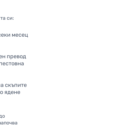
та си:
секи месец
ен превод
спестовна
а скъпите
то ядене
до
започва