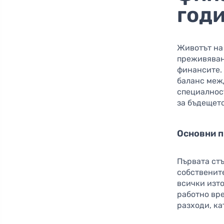
год
Животът на
преживявани
финансите
баланс межд
специалност
за бъдещето
Основни п
Първата ст
собственит
всички изт
работно вр
разходи, ка