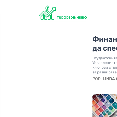
Финанс
да спе
Студентските
Управлението
ключови стъп
за разширява
POR:
LINDA