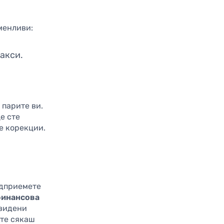
менливи:
такси.
 парите ви.
е сте
е корекции.
едприемете
инансова
двидени
ите сякаш