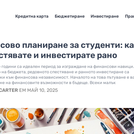
Кредитна карта
Бюджетиране
Инвестиране
Пра
ово планиране за студенти: к
стявате и инвестирате рано
 години са идеален период за изграждане на финансови навици
 на бюджета, редовното спестяване и ранното инвестиране са
ки към финансова независимост. Началото на това пътуване е 
не на финансовите възможности в бъдеще. Всеки малък
 CARTER
EM МАЙ 10, 2025