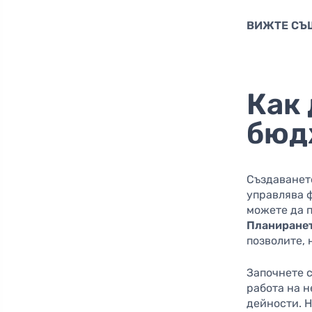
ВИЖТЕ СЪ
Как
бюд
Създаването
управлява ф
можете да п
Планиране
позволите, 
Започнете 
работа на 
дейности. Н