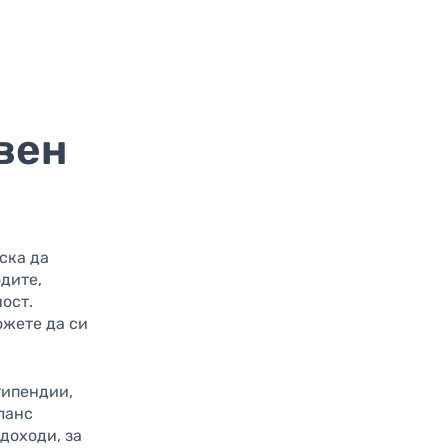
вен
ска да
одите,
ост.
ожете да си
стипендии,
ланс
доходи, за