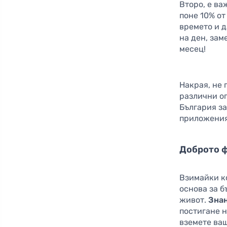
Второ, е в
поне 10% от
времето и 
на ден, зам
месец!
Накрая, не
различни о
България з
приложения,
Доброто ф
Взимайки к
основа за б
живот.
Знан
постигане н
вземете ва