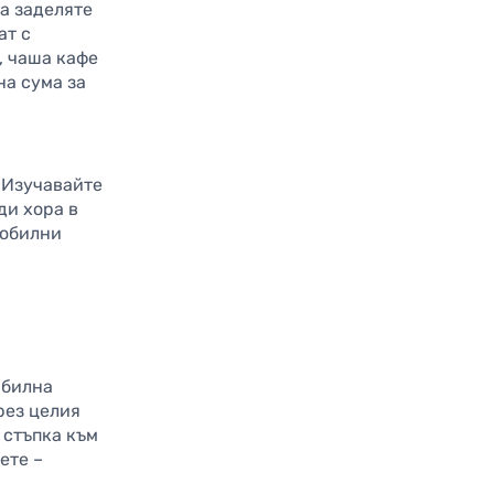
а заделяте
ат с
, чаша кафе
на сума за
Изучавайте
ди хора в
мобилни
абилна
рез целия
 стъпка към
ете –