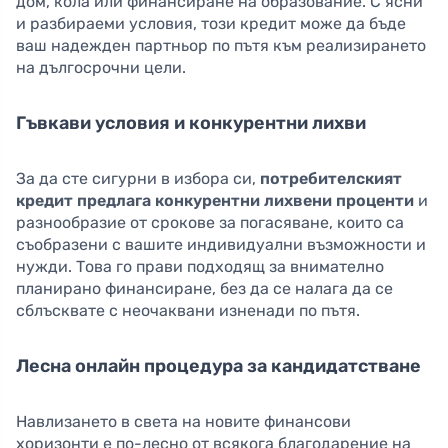
дом, кола или финансиране на образование. С ясни
и разбираеми условия, този кредит може да бъде
ваш надежден партньор по пътя към реализирането
на дългосрочни цели.
Гъвкави условия и конкурентни лихви
За да сте сигурни в избора си,
потребителският
кредит предлага конкурентни лихвени проценти
и
разнообразие от срокове за погасяване, които са
съобразени с вашите индивидуални възможности и
нужди. Това го прави подходящ за внимателно
планирано финансиране, без да се налага да се
сблъсквате с неочаквани изненади по пътя.
Лесна онлайн процедура за кандидатстване
Навлизането в света на новите финансови
хоризонти е по-лесно от всякога благодарение на