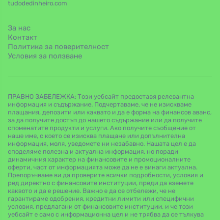
tudodedinheiro.com
За нас
Контакт
Политика за поверителност
Условия за ползване
ПРАВНО ЗАБЕЛЕЖКА: Този уебсайт предоставя релевантна
информация и съдържание. Подчертаваме, че не изискваме
плащания, депозити или каквато и да е форма на финансов аванс,
за да получите достъп до нашето съдържание или да получите
споменатите продукти и услуги. Ако получите съобщение от
наше име, с което се изисква плащане или допълнителна
информация, моля, уведомете ни незабавно. Нашата цел е да
споделяме полезна и актуална информация, но поради
динамичния характер на финансовите и промоционалните
оферти, част от информацията може да не е винаги актуална.
Препоръчваме ви да проверите всички подробности, условия и
ред директно с финансовите институции, преди да вземете
каквото и да е решение. Важно е да се отбележи, че не
гарантираме одобрения, кредитни лимити или специфични
условия, предлагани от финансовите институции, и че този
уебсайт е само с информационна цел и не трябва да се тълкува