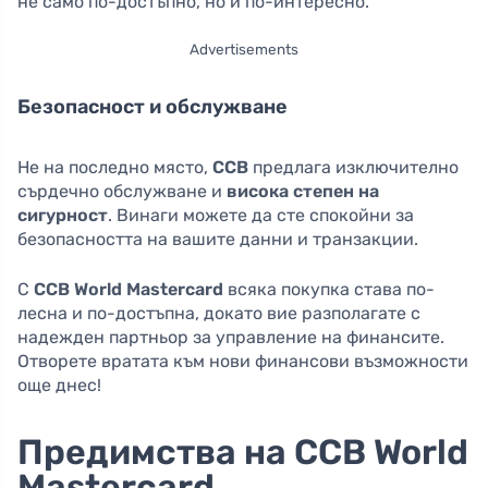
не само по-достъпно, но и по-интересно.
Advertisements
Безопасност и обслужване
Не на последно място,
CCB
предлага изключително
сърдечно обслужване и
висока степен на
сигурност
. Винаги можете да сте спокойни за
безопасността на вашите данни и транзакции.
С
CCB World Mastercard
всяка покупка става по-
лесна и по-достъпна, докато вие разполагате с
надежден партньор за управление на финансите.
Отворете вратата към нови финансови възможности
още днес!
Предимства на CCB World
Mastercard