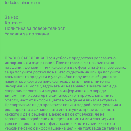
tudodedinheiro.com
За нас
Контакт
Политика за поверителност
Условия за ползване
ПРАВНО ЗАБЕЛЕЖКА: Този уебсайт предоставя релевантна
информация и съдържание. Подчертаваме, че не изискваме
плащания, депозити или каквато и да е форма на финансов аванс,
за да получите достъп до нашето съдържание или да получите
споменатите продукти и услуги. Ако получите съобщение от
наше име, с което се изисква плащане или допълнителна
информация, моля, уведомете ни незабавно. Нашата цел е да
споделяме полезна и актуална информация, но поради
динамичния характер на финансовите и промоционалните
оферти, част от информацията може да не е винаги актуална.
Препоръчваме ви да проверите всички подробности, условия и
ред директно с финансовите институции, преди да вземете
каквото и да е решение. Важно е да се отбележи, че не
гарантираме одобрения, кредитни лимити или специфични
условия, предлагани от финансовите институции, и че този
уебсайт е само с информационна цел и не трябва да се тълкува