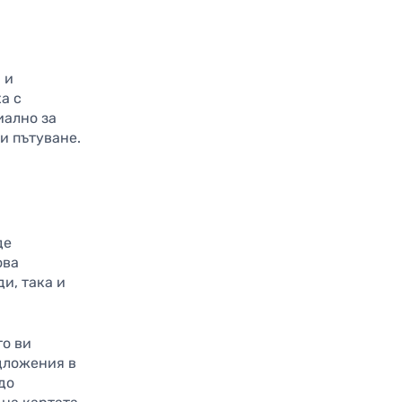
 и
ха с
иално за
 и пътуване.
де
ова
и, така и
то ви
едложения в
до