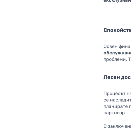
ексклузивн
Спокойств
Освен финан
обслужван
проблеми. Т
Лесен дос
Процесът на
се наслади
планирате п
партньор.
В заключени