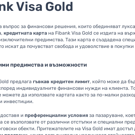
nk Visa Gold
а въпрос за финансови решения, които обединяват лукса
а,
кредитната карта
на Fibank Visa Gold се издига на вър
изключителни предимства. Тази карта е създадена спец
то искат да почувстват свобода и удоволствие в покупки
ими предимства и възможности
 Gold предлага
гъвкав кредитен лимит
, който може да бъ
според индивидуалните финансови нужди на клиента. Т
е можете да използвате картата както за по-малки разход
ми инвестиции.
едоставя и
преференциални условия
за пазаруване, кое
а се възползвате от различни отстъпки и специални пр
говски обекти. Притежателите на Visa Gold имат достъп 