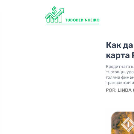
Как да
карта 
Кредитната ка
търговци, уд
голяма финан
трансакции и
POR:
LINDA