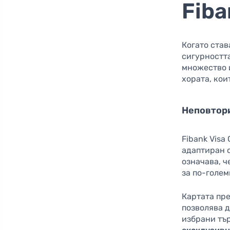
Fiba
Когато став
сигурностт
множество 
хората, кои
Неповтор
Fibank Visa
адаптиран 
означава, ч
за по-голе
Картата пр
позволява д
избрани тър