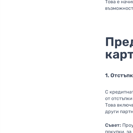
Това е нач
възможност
Пре
карт
1. Отстъп
С кредитнат
от отстъпки
Това включ
други парт
Съвет:
Проу
покупки, за