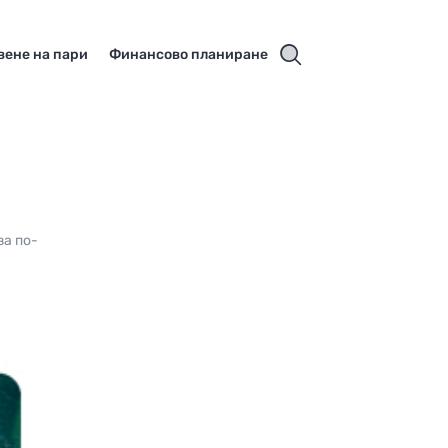
вене на пари
Финансово планиране
за по-