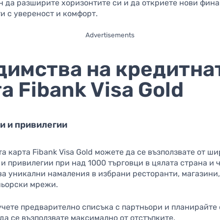
ин да разширите хоризонтите си и да откриете нови фин
и с увереност и комфорт.
Advertisements
димства на кредитна
а Fibank Visa Gold
ки и привилегии
а карта Fibank Visa Gold можете да се възползвате от ш
 и привилегии при над 1000 търговци в цялата страна и 
ва уникални намаления в избрани ресторанти, магазини,
ньорски мрежи.
чете предварително списъка с партньори и планирайте
 да се възползвате максимално от отстъпките.