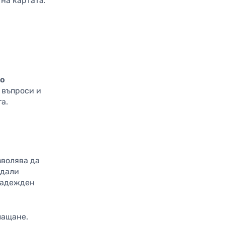
 на картата.
ко
 въпроси и
та.
зволява да
 дали
 надежден
лащане.