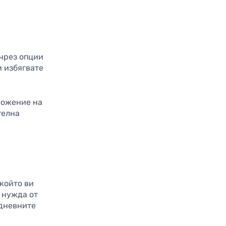
 чрез опции
и избягвате
ложение на
телна
 който ви
 нужда от
едневните