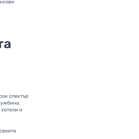
ансови
та
ирок спектър
чужбина.
 хотели и
 своите