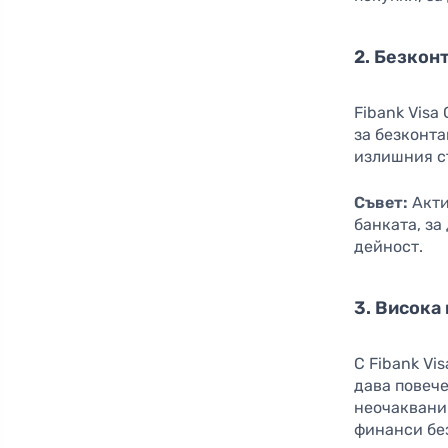
2. Безкон
Fibank Visa
за безконта
излишния ст
Съвет:
Акти
банката, з
дейност.
3. Висока
С Fibank Vi
дава повече
неочаквани 
финанси без