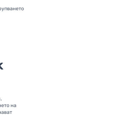
рупването
k
,
нето на
нават