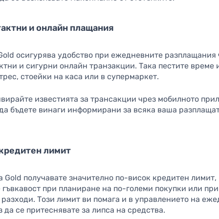
тактни и онлайн плащания
 Gold осигурява удобство при ежедневните разплащания
ктни и сигурни онлайн транзакции. Така пестите време 
рес, стоейки на каса или в супермаркет.
вирайте известията за трансакции чрез мобилното при
а да бъдете винаги информирани за всяка ваша разплаща
 кредитен лимит
sa Gold получавате значително по-висок кредитен лимит,
 гъвкавост при планиране на по-големи покупки или при
разходи. Този лимит ви помага и в управлението на еж
 да се притеснявате за липса на средства.