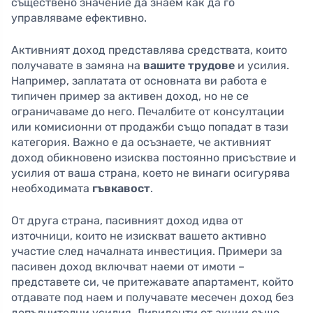
съществено значение да знаем как да го
управляваме ефективно.
Активният доход представлява средствата, които
получавате в замяна на
вашите трудове
и усилия.
Например, заплатата от основната ви работа е
типичен пример за активен доход, но не се
ограничаваме до него. Печалбите от консултации
или комисионни от продажби също попадат в тази
категория. Важно е да осъзнаете, че активният
доход обикновено изисква постоянно присъствие и
усилия от ваша страна, което не винаги осигурява
необходимата
гъвкавост
.
От друга страна, пасивният доход идва от
източници, които не изискват вашето активно
участие след началната инвестиция. Примери за
пасивен доход включват наеми от имоти –
представете си, че притежавате апартамент, който
отдавате под наем и получавате месечен доход без
допълнителни усилия. Дивиденти от акции също