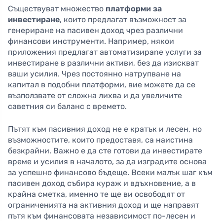
Съществуват множество
платформи за
инвестиране
, които предлагат възможност за
генериране на пасивен доход чрез различни
финансови инструменти. Например, някои
приложения предлагат автоматизираne услуги за
инвестиране в различни активи, без да изискват
ваши усилия. Чрез постоянно натрупване на
капитал в подобни платформи, вие можете да се
възползвате от сложна лихва и да увеличите
саветния си баланс с времето.
Пътят към пасивния доход не е кратък и лесен, но
възможностите, които предоставя, са наистина
безкрайни. Важно е да сте готови да инвестирате
време и усилия в началото, за да изградите основа
за успешно финансово бъдеще. Всеки малък шаг към
пасивен доход събира кураж и вдъхновение, а в
крайна сметка, именно те ще ви освободят от
ограниченията на активния доход и ще направят
пътя към финансовата независимост по-лесен и