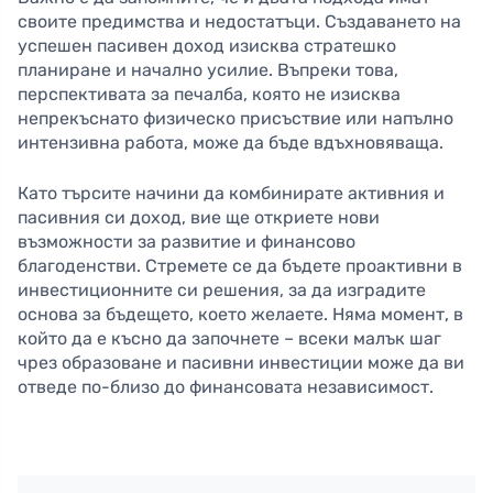
своите предимства и недостатъци. Създаването на
успешен пасивен доход изисква стратешко
планиране и начално усилие. Въпреки това,
перспективата за печалба, която не изисква
непрекъснато физическо присъствие или напълно
интензивна работа, може да бъде вдъхновяваща.
Като търсите начини да комбинирате активния и
пасивния си доход, вие ще откриете нови
възможности за развитие и финансово
благоденстви. Стремете се да бъдете проактивни в
инвестиционните си решения, за да изградите
основа за бъдещето, което желаете. Няма момент, в
който да е късно да започнете – всеки малък шаг
чрез образоване и пасивни инвестиции може да ви
отведе по-близо до финансовата независимост.