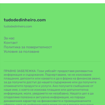
tudodedinheiro.com
tudodedinheiro.com
За нас
Контакт
Политика за поверителност
Условия за ползване
ПРАВНО ЗАБЕЛЕЖКА: Този уебсайт предоставя релевантна
информация и съдържание. Подчертаваме, че не изискваме
плащания, депозити или каквато и да е форма на финансов аванс,
за да получите достъп до нашето съдържание или да получите
споменатите продукти и услуги. Ако получите съобщение от
наше име, с което се изисква плащане или допълнителна
информация, моля, уведомете ни незабавно. Нашата цел е да
споделяме полезна и актуална информация, но поради
динамичния характер на финансовите и промоционалните
оферти, част от информацията може да не е винаги актуална.