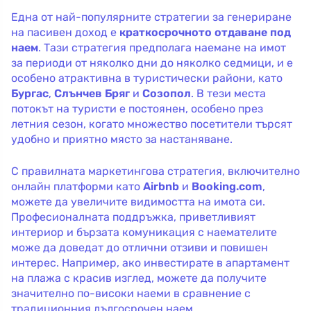
Една от най-популярните стратегии за генериране
на пасивен доход е
краткосрочното отдаване под
наем
. Тази стратегия предполага наемане на имот
за периоди от няколко дни до няколко седмици, и е
особено атрактивна в туристически райони, като
Бургас
,
Слънчев Бряг
и
Созопол
. В тези места
потокът на туристи е постоянен, особено през
летния сезон, когато множество посетители търсят
удобно и приятно място за настаняване.
С правилната маркетингова стратегия, включително
онлайн платформи като
Airbnb
и
Booking.com
,
можете да увеличите видимостта на имота си.
Професионалната поддръжка, приветливият
интериор и бързата комуникация с наемателите
може да доведат до отлични отзиви и повишен
интерес. Например, ако инвестирате в апартамент
на плажа с красив изглед, можете да получите
значително по-високи наеми в сравнение с
традиционния дългосрочен наем.