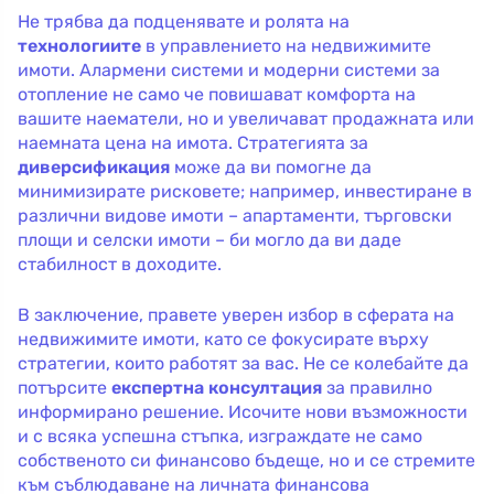
Не трябва да подценявате и ролята на
технологиите
в управлението на недвижимите
имоти. Алармени системи и модерни системи за
отопление не само че повишават комфорта на
вашите наематели, но и увеличават продажната или
наемната цена на имота. Стратегията за
диверсификация
може да ви помогне да
минимизирате рисковете; например, инвестиране в
различни видове имоти – апартаменти, търговски
площи и селски имоти – би могло да ви даде
стабилност в доходите.
В заключение, правете уверен избор в сферата на
недвижимите имоти, като се фокусирате върху
стратегии, които работят за вас. Не се колебайте да
потърсите
експертна консултация
за правилно
информирано решение. Исочите нови възможности
и с всяка успешна стъпка, изграждате не само
собственото си финансово бъдеще, но и се стремите
към съблюдаване на личната финансова