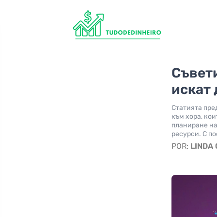
Съвети
искат 
Статията пре
към хора, ко
планиране на
ресурси. С п
POR:
LINDA