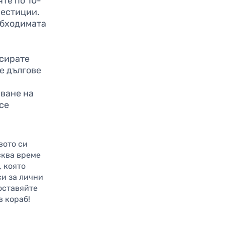
те по 10-
вестиции.
обходимата
усирате
е дългове
аване на
се
вото си
сква време
, която
си за лични
оставяйте
в кораб!