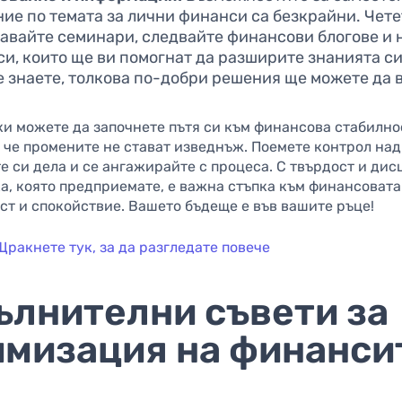
ие по темата за лични финанси са безкрайни. Чете
авайте семинари, следвайте финансови блогове и 
и, които ще ви помогнат да разширите знанията си
е знаете, толкова по-добри решения ще можете да 
ки можете да започнете пътя си към финансова стабилно
 че промените не стават изведнъж. Поемете контрол над
 си дела и се ангажирайте с процеса. С твърдост и ди
а, която предприемате, е важна стъпка към финансовата
ст и спокойствие. Вашето бъдеще е във вашите ръце!
Щракнете тук, за да разгледате повече
ълнителни съвети за
имизация на финанси