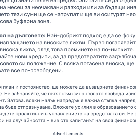
еде до значителен напредък. Опитайте се да отделя
 на месец за неочаквани разходи или за бъдещи ин
мето тези суми ще се натрупат и ще ви осигурят не
сова буферна зона.
ол на дълговете:
Най-добрият подход е да се фок
 изплащането на високите лихви. Първо погасявайт
висока лихва, след това преминете на по-ниските.
вайте нови кредити, за да предотвратите задълбоч
совото си положение. С всяка погасена вноска, ще 
вате все по-освободени.
я план и постоянство, ще можете да възвърнете финансо
. Не забравяйте, че пътят към финансовата свобода изи
т. Затова, всеки малък напредък е важна стъпка напред
а бъде отпразнувана. Вложете усилия в образованието 
ъдете проактивни в управлението на средствата си. Не 
и на случайността – вие сте капитанът на своя финансо
Advertisements