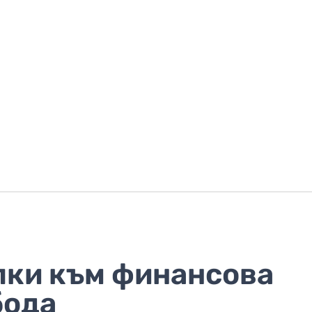
пки към финансова
бода