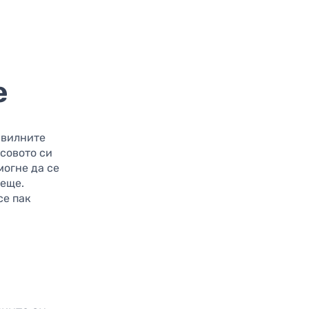
е
авилните
нсовото си
могне да се
деще.
се пак