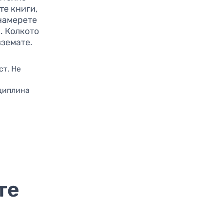
те книги,
намерете
. Колкото
вземате.
ст. Не
сциплина
те