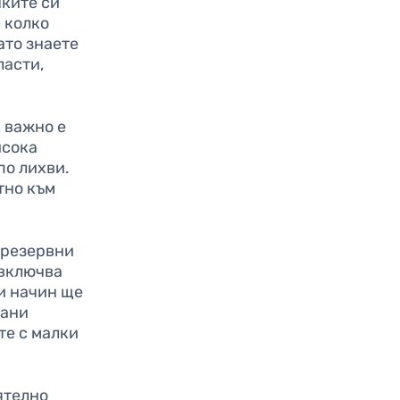
чките си
 колко
ато знаете
ласти,
, важно е
исока
по лихви.
тно към
 резервни
 включва
зи начин ще
вани
те с малки
ятелно