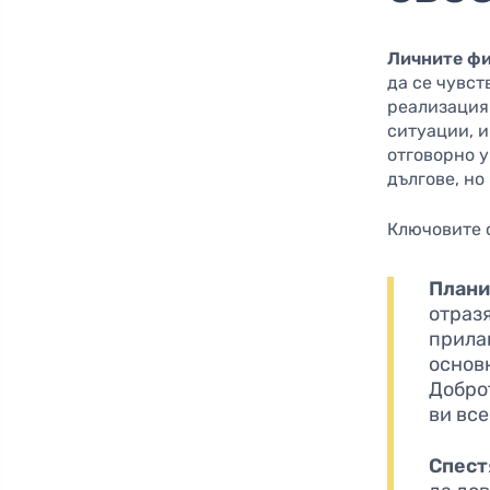
Личните ф
да се чувст
реализация 
ситуации, 
отговорно у
дългове, но
Ключовите 
Плани
отраз
прилаг
основн
Добро
ви все
Спест