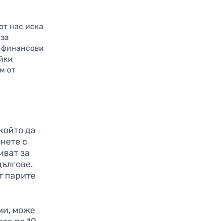
от нас иска
 за
и финансови
айки
м от
който да
нете с
иват за
дългове.
т парите
ми, може