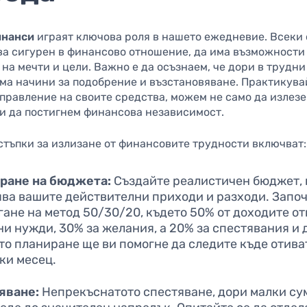
инанси
играят ключова роля в нашето ежедневие. Всеки 
ва сигурен в финансово отношение, да има възможности
на мечти и цели. Важно е да осъзнаем, че дори в трудн
има начини за подобрение и възстановяване. Практикув
правление на своите средства, можем не само да излезе
 и да постигнем финансова независимост.
стъпки за излизане от финансовите трудности включват:
ране на бюджета:
Създайте реалистичен бюджет, 
ява вашите действителни приходи и разходи. Започ
ане на метод 50/30/20, където 50% от доходите от
и нужди, 30% за желания, а 20% за спестявания и 
то планиране ще ви помогне да следите къде отива
ки месец.
яване:
Непрекъснатото спестяване, дори малки су