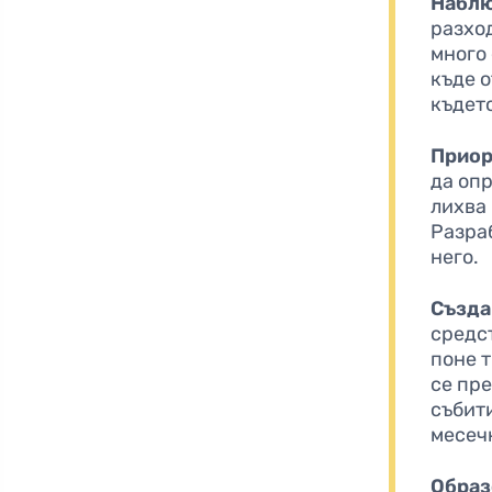
Наблю
разхо
много 
къде 
къдет
Приор
да оп
лихва 
Разра
него.
Създа
средс
поне т
се пре
събит
месеч
Образ