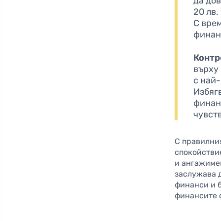
да дов
20 лв.
С вре
финан
Контр
върху
с най-
Избяг
финан
чувст
С правилни
спокойствие
и ангажимен
заслужава д
финанси и б
финансите с