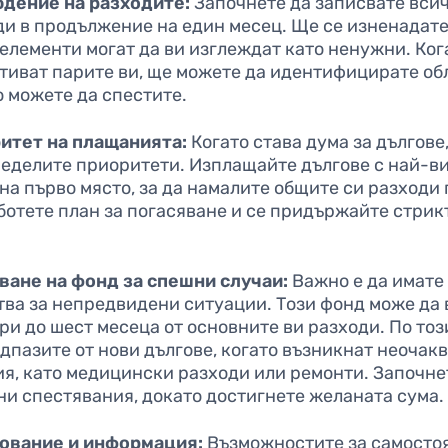
дение на разходите:
Започнете да записвате вси
ди в продължение на един месец. Ще се изненадате
елементи могат да ви изглеждат като ненужни. Ког
отиват парите ви, ще можете да идентифицирате об
о можете да спестите.
итет на плащанията:
Когато става дума за дългове
ределите приоритети. Изплащайте дългове с най-в
на първо място, за да намалите общите си разходи 
ботете план за погасяване и се придържайте стрик
ване на фонд за спешни случаи:
Важно е да имате
тва за непредвидени ситуации. Този фонд може да
ри до шест месеца от основните ви разходи. По то
дпазите от нови дългове, когато възникнат неочак
ия, като медицински разходи или ремонти. Започне
ни спестявания, докато достигнете желаната сума.
ование и информация:
Възможностите за самосто