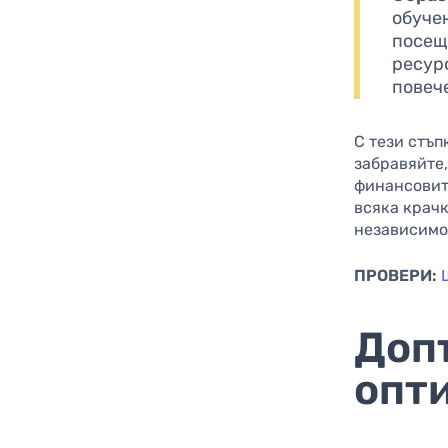
обучен
посещ
ресурс
повеч
С тези стъп
забравяйте,
финансовите
всяка крачк
независимо
ПРОВЕРИ:
Доп
опт