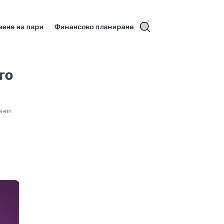
вене на пари
Финансово планиране
то
чени