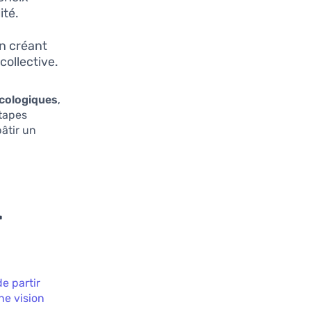
ité.
en créant
collective.
écologiques
,
étapes
bâtir un
-
de partir
ne vision