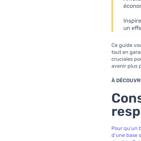
économ
Inspir
un eff
Ce guide vo
tout en gara
cruciales pou
avenir plus 
À DÉCOUVRI
Cons
resp
Pour qu’un 
d’une base s