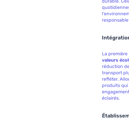
durable. Ce
quotidiennes
l’environnem
responsable 
Intégratio
La première
valeurs éco
réduction de
transport pl
refléter. All
produits qui
engagement, 
éclairés.
Établissem