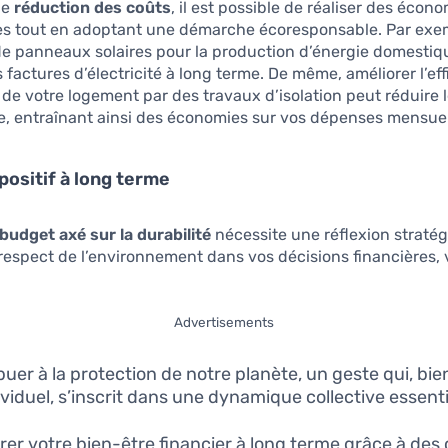
de
réduction des coûts
, il est possible de réaliser des écon
les tout en adoptant une démarche écoresponsable. Par exe
n de panneaux solaires pour la production d’énergie domesti
 factures d’électricité à long terme. De même, améliorer l’eff
de votre logement par des travaux d’isolation peut réduire 
e, entraînant ainsi des économies sur vos dépenses mensuel
positif à long terme
budget axé sur la durabilité
nécessite une réflexion straté
 respect de l’environnement dans vos décisions financières,
Advertisements
buer à la protection de notre planète, un geste qui, bie
ividuel, s’inscrit dans une dynamique collective essenti
rer votre bien-être financier à long terme grâce à des