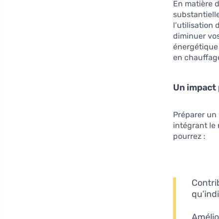
En matière 
substantiel
l’utilisatio
diminuer vos
énergétique 
en chauffag
Un impact 
Préparer un
intégrant le
pourrez :
Contri
qu’ind
Amélio