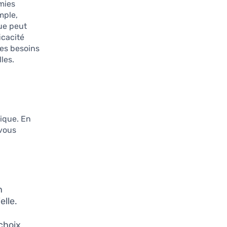
omies
mple,
que peut
icacité
les besoins
les.
gique. En
 vous
n
elle.
 choix