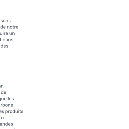
isons
 de notre
uire un
t nous
 des
ar
 de
que les
arbone
es produits
aux
grandes