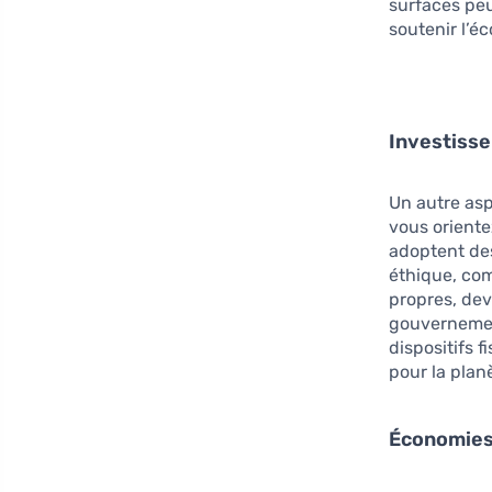
surfaces pe
soutenir l’é
Investiss
Un autre asp
vous orient
adoptent des
éthique, com
propres, dev
gouvernement
dispositifs 
pour la plan
Économies 