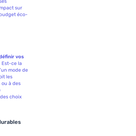
ses
impact sur
 budget éco-
définir vos
 Est-ce la
 d’un mode de
it les
s ou à des
e
 des choix
durables