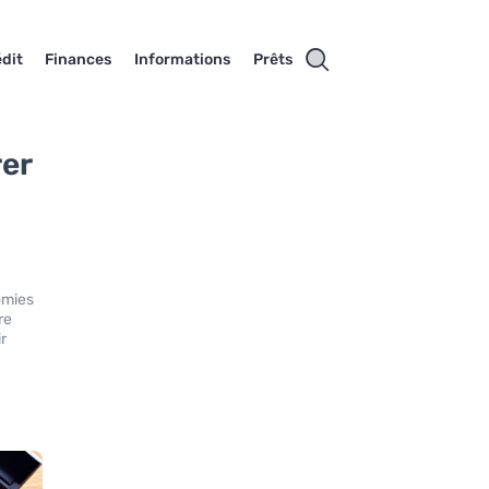
dit
Finances
Informations
Prêts
rer
omies
re
r