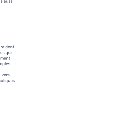
s aussi
ère dont
ses qui
sement
logies
divers
néfiques