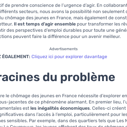
atif de prendre conscience de l’urgence d’agir. En collaboran
ifférents secteurs, nous avons la possibilité non seulement 
 du chômage des jeunes en France, mais également de const
etteur.
Il est temps d’agir ensemble
pour transformer les rê
bâtir des perspectives d’emploi durables pour toute une géné
ctions peuvent faire la différence pour un avenir meilleur.
Advertisements
 ÉGALEMENT:
Cliquez ici pour explorer davantage
racines du problème
tre le chômage des jeunes en France nécessite d’explorer e
ous-jacentes de ce phénomène alarmant. En premier lieu, l
amentales est
les inégalités économiques
. Celles-ci créent
ignificatives dans l’accès à l’emploi, particulièrement pour l
es sensibles. Par exemple, dans des quartiers tels que Les 
ou La Courneuve, les jeunes affichent des taux de chômage 