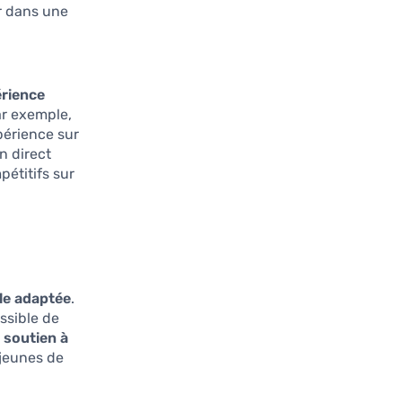
r dans une
rience
ar exemple,
périence sur
en direct
pétitifs sur
le adaptée
.
ssible de
e
soutien à
 jeunes de