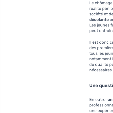
Le chômage d
réalité péni
société et d
désolante
en
Les jeunes f
peut entraîn
Il est donc 
des première
tous les jeu
notamment le
de qualité p
nécessaires 
Une questi
En outre,
un
professionne
une expérien