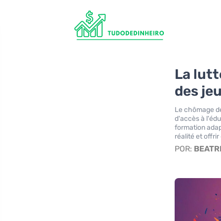
La lut
des je
Le chômage des
d'accès à l'éd
formation adapt
réalité et offr
POR:
BEATR