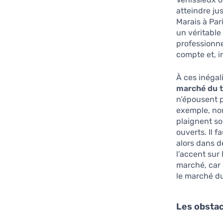
atteindre ju
Marais à Par
un véritable
professionne
compte et, i
À ces inéga
marché du t
n’épousent 
exemple, no
plaignent so
ouverts. Il 
alors dans d
l’accent sur
marché, car
le marché du
Les obstac