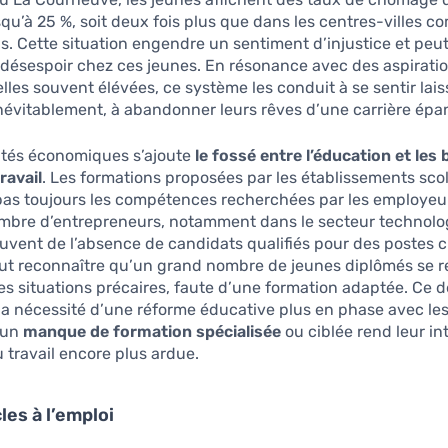
squ’à 25 %, soit deux fois plus que dans les centres-villes c
is. Cette situation engendre un sentiment d’injustice et pe
 désespoir chez ces jeunes. En résonance avec des aspirati
lles souvent élévées, ce système les conduit à se sentir lai
névitablement, à abandonner leurs rêves d’une carrière épa
lités économiques s’ajoute
le fossé entre l’éducation et les
ravail
. Les formations proposées par les établissements scol
pas toujours les compétences recherchées par les employeur
mbre d’entrepreneurs, notamment dans le secteur technolo
uvent de l’absence de candidats qualifiés pour des postes 
faut reconnaître qu’un grand nombre de jeunes diplômés se 
es situations précaires, faute d’une formation adaptée. Ce 
 la nécessité d’une réforme éducative plus en phase avec les
 un
manque de formation spécialisée
ou ciblée rend leur in
 travail encore plus ardue.
les à l’emploi