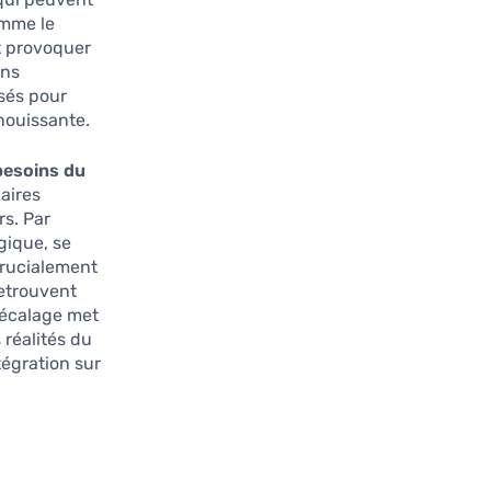
omme le
ut provoquer
ons
ssés pour
nouissante.
 besoins du
aires
s. Par
gique, se
crucialement
retrouvent
décalage met
 réalités du
tégration sur