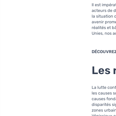
Il est impér
acteurs de d
la situation
avenir prom
réalités et 
Unies, nos a
DÉCOUVREZ
Les 
La lutte con
les causes s
causes fond
disparités s
zones urbain
Vénissieux 