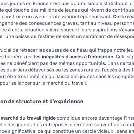
es jeunes en France n’est pas qu’une simple statistique; c
ble qui touche des millions de jeunes qui rêvent de contribuer
e construire un avenir professionnel épanouissant.
Cette réa
gendre des conséquences graves, tant au niveau personnel
ace à cette situation voient souvent leurs aspirations s’évano
er une baisse de l’estime de soi et un sentiment de désespoi
crucial de retracer les causes de ce fléau qui frappe notre je
s barrières est
les inégalités d’accès à l’éducation
. Cela si
nes ne bénéficient pas des mêmes opportunités. Dans certai
s quartiers défavorisés ou les zones rurales, l’accès à des 
eut être très limité, ce qui laisse des jeunes sans les compé
pour se lancer sur le marché du travail.
on de structure et d’expérience
 marché du travail rigide
complique encore davantage l’ins
lle des jeunes. Les entreprises cherchent souvent des can
ce significative, ce qui constitue un cercle vicieux : sans e