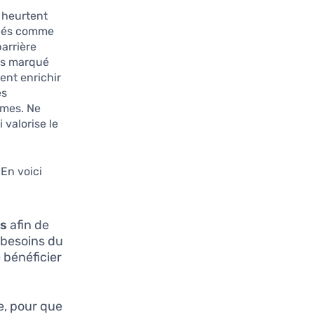
 heurtent
jugés comme
barrière
lus marqué
ent enrichir
es
êmes. Ne
 valorise le
 En voici
es
afin de
 besoins du
 bénéficier
ce, pour que