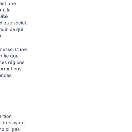
’est une
 à la
lité
 que social.
uir, ce qui
r.
unesse. L’une
gnifie que
nes régions,
formations
tences
ertion
didats ayant
mploi, pas