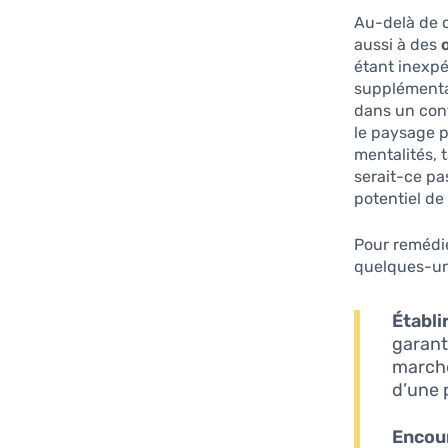
Au-delà de c
aussi à des
étant inexpé
supplémentai
dans un cont
le paysage p
mentalités,
serait-ce pa
potentiel de
Pour remédie
quelques-une
Établi
garant
marché
d’une 
Encour