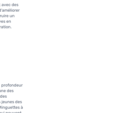
t avec des
d’améliorer
ruire un
ves en
ration.
n profondeur
’une des
 des
es jeunes des
Minguettes à
qui peuvent