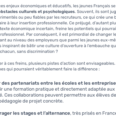
es enjeux économiques et éducatifs, les jeunes Français se
obstacles culturels et psychologiques
. Souvent, ils sont 
rimentés ou peu fiables par les recruteurs, ce qui crée une 
re à leur insertion professionnelle. Ce préjugé, d’autant p
exte économique incertain, freine les potentiels qui pourrai
rofessionnel. Par conséquent, il est primordial de changer l
 tant au niveau des employeurs que parmi les jeunes eux-m
s inspirant de bâtir une culture d’ouverture à l’embauche qui
 chacun, sans discrimination ?
r à ces freins, plusieurs pistes d’action sont envisageables.
s qui pourraient véritablement faire la différence :
r des partenariats entre les écoles et les entrepris
ir une formation pratique et directement adaptée aux
. Ces collaborations peuvent permettre aux élèves de
pédagogie de projet concrète.
ager les stages et l’alternance
, très prisés en Fran