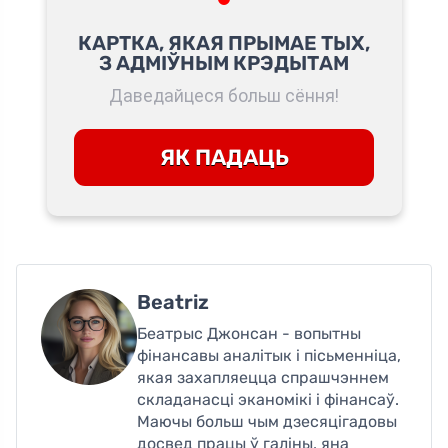
КАРТКА, ЯКАЯ ПРЫМАЕ ТЫХ,
З АДМІЎНЫМ КРЭДЫТАМ
Даведайцеся больш сёння!
ЯК ПАДАЦЬ
Beatriz
Беатрыс Джонсан - вопытны
фінансавы аналітык і пісьменніца,
якая захапляецца спрашчэннем
складанасці эканомікі і фінансаў.
Маючы больш чым дзесяцігадовы
досвед працы ў галіны, яна