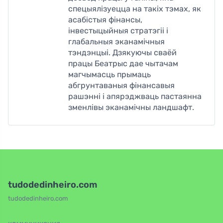
спецыялізуецца на такіх тэмах, як
асабістыя фінансы,
інвестыцыйныя стратэгіі і
глабальныя эканамічныя
тэндэнцыі. Дзякуючы сваёй
працы Беатрыс дае чытачам
магчымасць прымаць
абгрунтаваныя фінансавыя
рашэнні і апярэджваць пастаянна
зменлівы эканамічны ландшафт.
tudodedinheiro.com
tudodedinheiro.com