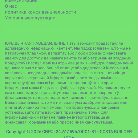
коммуникация
О нас
политика конфиденциальности
Условия эксплуатации
ЮРЫДЫЧНАЯ ПАВЕДАМЛЕННЕ: Гэты вэб-сайт прадастаўляе
адпаведную інфармацыю і кантэнт. Мы падкрэсліваем, што мы не
патрабуем плацяжоў, дэпазітаў або любой формы фінансавага
авансу для доступу да нашага кантэнту або атрымання згаданых
прадуктаў і паслуг. Калі вы атрымаеце якія-небудзь паведамленні
ад нашага імя з просьбай аб аплаце або дадатковай інфармацыі,
калі ласка, неадкладна паведаміце нам. Наша мэта — дзяліцца
карыснай і актуальнай інфармацыяй, але з-за дынамічнага
характару фінансавых і рэкламных прапаноў некаторая
інфармацыя можа быць не заўсёды актуальнай. Мы рэкамендуем
вам праверыць усе дэталі, умовы і палажэнні непасрэдна ў
фінансавых установах, перш чым прымаць якія-небудзь рашэнні.
Важна адзначыць, што мы не гарантуем адабрэння, крэдытныя
ліміты або канкрэтныя ўмовы, якія прапануюць фінансавыя
ўстановы, і што гэты вэб-сайт прызначаны толькі для
інфармацыйных мэтаў і не павінен інтэрпрэтавацца як
фінансавая, юрыдычная або прафесійная кансультацыя.
Copyright © 2026 CNPJ: 24.617.596/0001-31 - COSTA BUILDER