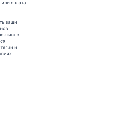
 или оплата
ать ваши
снов
фективно
тся
тегии и
овиях