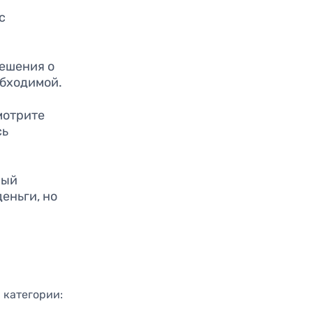
с
решения о
обходимой.
мотрите
сь
ный
еньги, но
и категории: