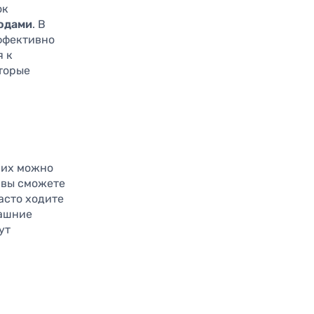
ок
одами
. В
ффективно
я к
торые
 них можно
 вы сможете
асто ходите
машние
ут