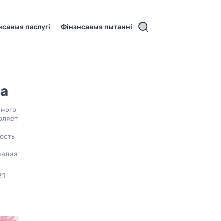
нсавыя паслугі
Фінансавыя пытанні
са
йного
оляет
ь
мость
нализ
21