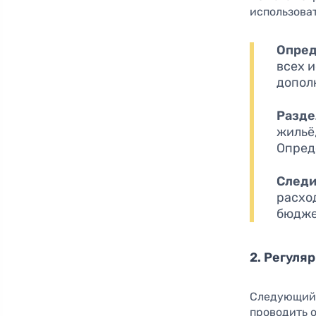
использова
Опред
всех 
допол
Разде
жильё
Опреде
Следи
расхо
бюдже
2. Регуля
Следующий 
проводить 