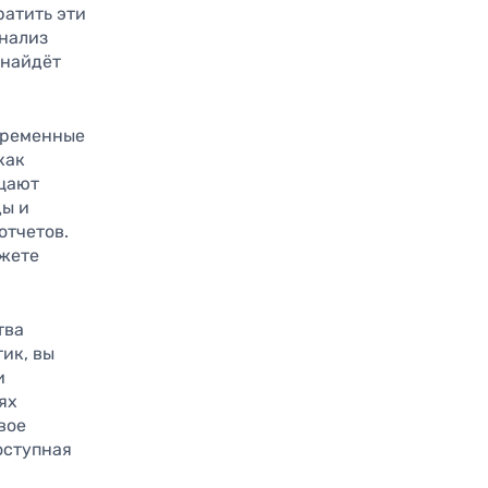
ратить эти
анализ
 найдёт
временные
как
ощают
ды и
отчетов.
ожете
тва
ик, вы
и
ях
вое
оступная