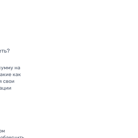
еть?
сумму на
такие как
я свои
зации
ом
 облегчить