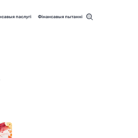
нсавыя паслугі
Фінансавыя пытанні
о