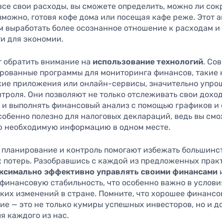
се свои расходы, вы сможете определить, можно ли сок
зможно, готовя кофе дома или посещая кафе реже. Этот 
м выработать более осознанное отношение к расходам и
и для экономии.
т обратить внимание на
использование технологий
. Со
рованные программы для мониторинга финансов, такие 
кие приложения или онлайн-сервисы, значительно упр
троля. Они позволяют не только отслеживать свои дохо
о и выполнять финансовый анализ с помощью графиков и 
собенно полезно для налоговых деклараций, ведь вы см
ю необходимую информацию в одном месте.
 планирование и контроль помогают избежать большинс
 потерь. Разобравшись с каждой из предложенных практ
ксимально эффективно управлять своими финансами
 финансовую стабильность, что особенно важно в услови
ких изменений в стране. Помните, что хорошее финансо
ие — это не только кумиры успешных инвесторов, но и д
я каждого из нас.