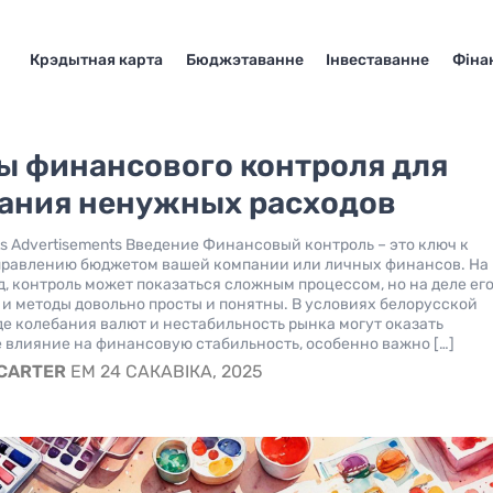
Крэдытная карта
Бюджэтаванне
Інвеставанне
Фіна
ы финансового контроля для
ания ненужных расходов
ts Advertisements Введение Финансовый контроль – это ключ к
правлению бюджетом вашей компании или личных финансов. На
д, контроль может показаться сложным процессом, но на деле ег
и методы довольно просты и понятны. В условиях белорусской
де колебания валют и нестабильность рынка могут оказать
 влияние на финансовую стабильность, особенно важно […]
 CARTER
EM 24 САКАВІКА, 2025