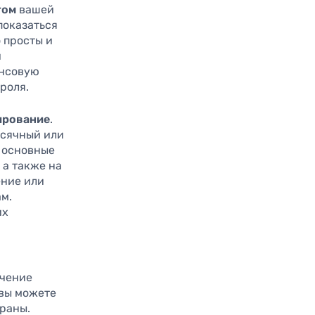
том
вашей
показаться
 просты и
и
ансовую
роля.
рование
.
есячный или
 основные
 а также на
ение или
м.
их
учение
 вы можете
ораны.