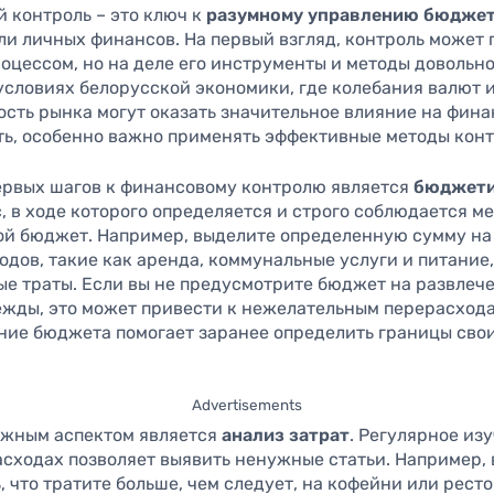
 контроль – это ключ к
разумному управлению бюдже
ли личных финансов. На первый взгляд, контроль может 
оцессом, но на деле его инструменты и методы довольно
условиях белорусской экономики, где колебания валют 
ость рынка могут оказать значительное влияние на фин
ть, особенно важно применять эффективные методы конт
ервых шагов к финансовому контролю является
бюджети
, в ходе которого определяется и строго соблюдается м
ой бюджет. Например, выделите определенную сумму на
одов, такие как аренда, коммунальные услуги и питание,
е траты. Если вы не предусмотрите бюджет на развлеч
ежды, это может привести к нежелательным перерасхода
ие бюджета помогает заранее определить границы сво
Advertisements
ажным аспектом является
анализ затрат
. Регулярное из
расходах позволяет выявить ненужные статьи. Например,
 что тратите больше, чем следует, на кофейни или рест