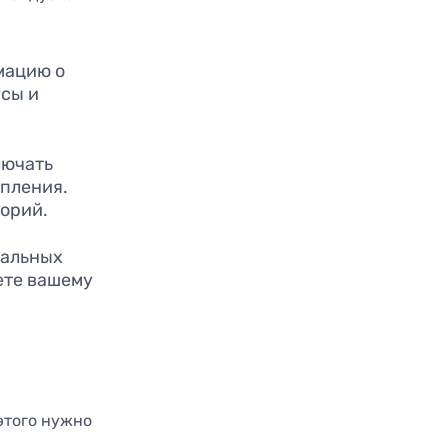
мацию о
усы и
лючать
опления.
горий.
еальных
ете вашему
 этого нужно