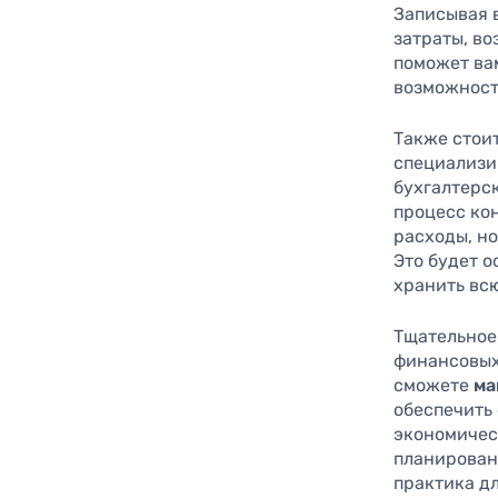
Записывая в
затраты, во
поможет ва
возможност
Также стои
специализи
бухгалтерс
процесс кон
расходы, н
Это будет о
хранить вс
Тщательное
финансовых
сможете
ма
обеспечить
экономичес
планирован
практика дл