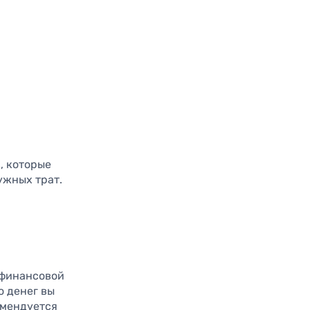
, которые
ужных трат.
 финансовой
о денег вы
омендуется