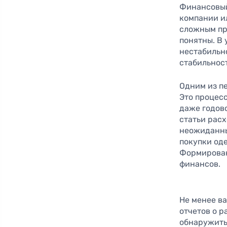
Финансовый
компании и
сложным пр
понятны. В 
нестабильн
стабильнос
Одним из п
Это процесс
даже годов
статьи расх
неожиданны
покупки од
Формирован
финансов.
Не менее в
отчетов о 
обнаружить,