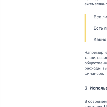
ежемесячно
Все л
Есть 
Какие
Например, 
такси, возм
общественн
расходы, в
финансов.
3. Испол
В современ
контроле.
Ц