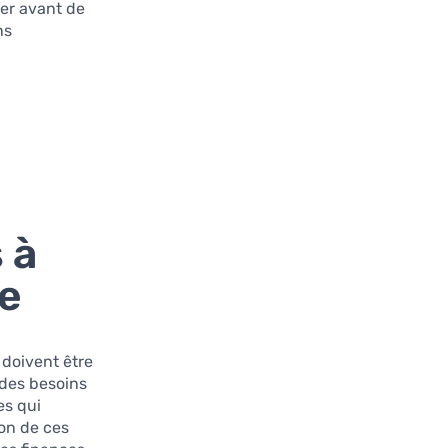
ier avant de
ns
 à
me
 doivent être
 des besoins
es qui
ion de ces