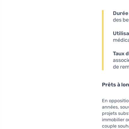
Durée 
des be
Utilisa
médica
Taux d
associ
de rem
Prêts à lo
En oppositio
années, souv
projets subst
immobilier o
couple souha