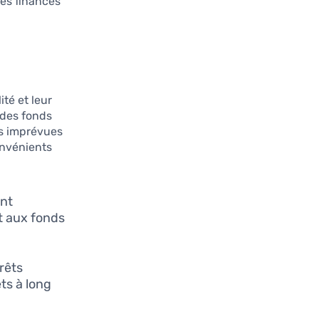
ses finances
ité et leur
 des fonds
es imprévues
onvénients
nt
t aux fonds
rêts
ts à long