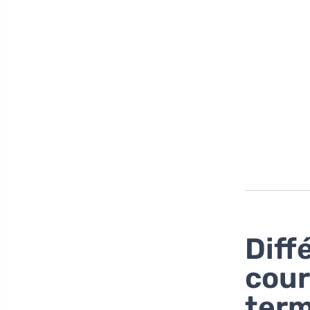
Diff
cour
ter