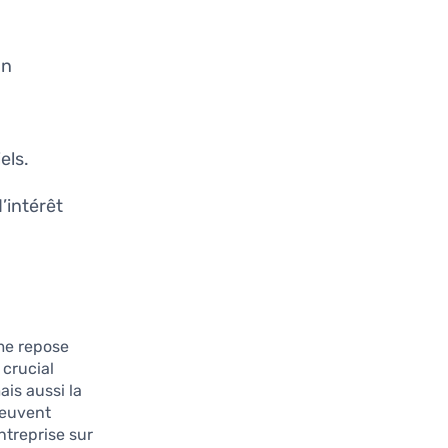
un
els.
’intérêt
rme repose
 crucial
is aussi la
peuvent
ntreprise sur