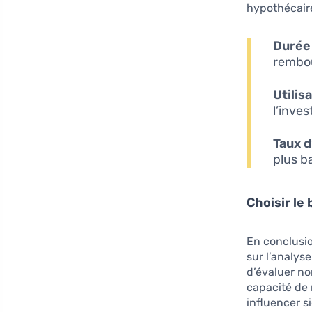
hypothécaire
Durée 
rembou
Utilisa
l’inve
Taux d
plus b
Choisir le
En conclusio
sur l’analys
d’évaluer no
capacité de
influencer s