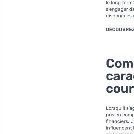
le long term
s’engager da
disponibles e
DÉCOUVREZ
Comp
cara
cour
Lorsqu’il s’
pris en comp
financiers. 
influencent 