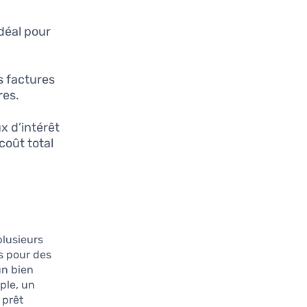
déal pour
 factures
res.
ux d’intérêt
coût total
plusieurs
és pour des
un bien
ple, un
 prêt