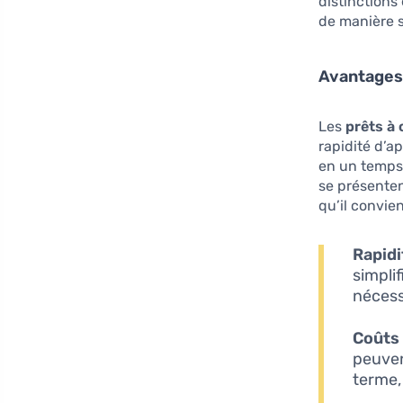
distinctions
de manière s
Avantages 
Les
prêts à
rapidité d’
en un temps 
se présente
qu’il convie
Rapidi
simpli
nécess
Coûts 
peuven
terme, 