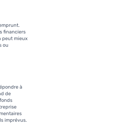
’emprunt.
 financiers
on peut mieux
s ou
répondre à
nd de
 fonds
treprise
émentaires
ls imprévus.